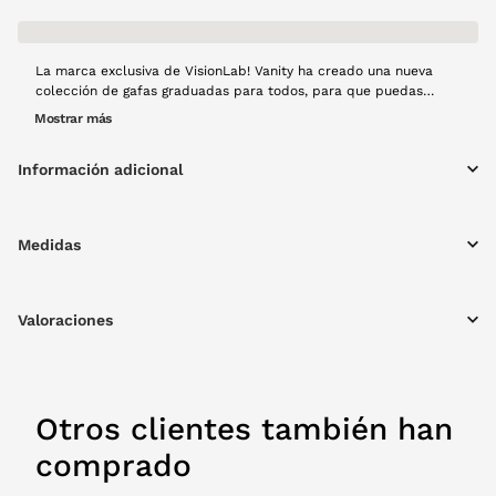
La marca exclusiva de VisionLab! Vanity ha creado una nueva
colección de gafas graduadas para todos, para que puedas
usarla en cualquier ocasión y combinado con cualquiera de tus
Mostrar más
looks. Este modelo Vanity VA-07 combina dos tonos, el granate
del frente con varillas estampadas. Sin duda una combinación
Información adicional
que aportará una diferenciación a tu look.
Medidas
Valoraciones
Otros clientes también han
comprado