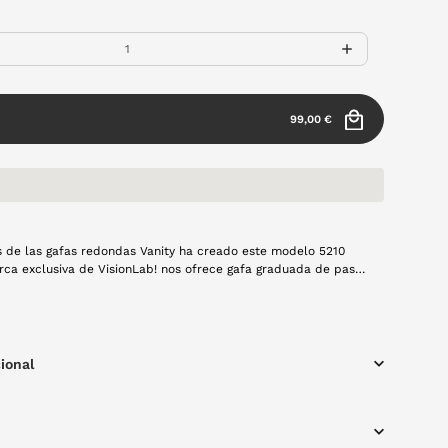
99,00 €
 de las gafas redondas Vanity ha creado este modelo 5210
usiva de VisionLab! nos ofrece gafa graduada de pasta
 Si, es un básico, pero ¿por qué no hacerte con una para tu día
ional