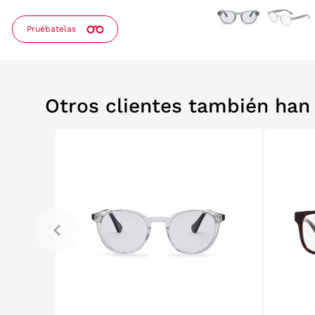
Pruébatelas
Otros clientes también ha
0%
RELABS