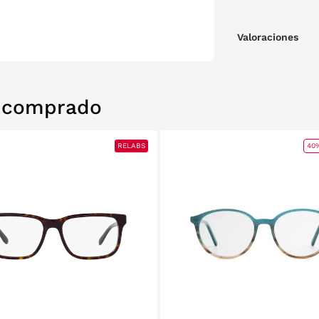
Valoraciones
n comprado
RELABS
40