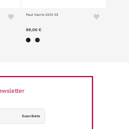
Paul Harris 5210 03
Parkour 2
99,00 €
29,00 €
ewsletter
Suscríbete