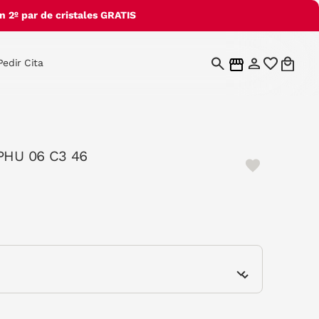
 2º par de cristales GRATIS
Pedir Cita
 PHU 06 C3 46
cted
e