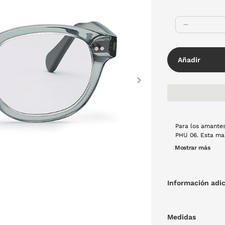
Añadir
Next
Para los amantes
PHU 06. Esta marca excl
en tono granate.
Mostrar más
a día?
Información adic
Medidas