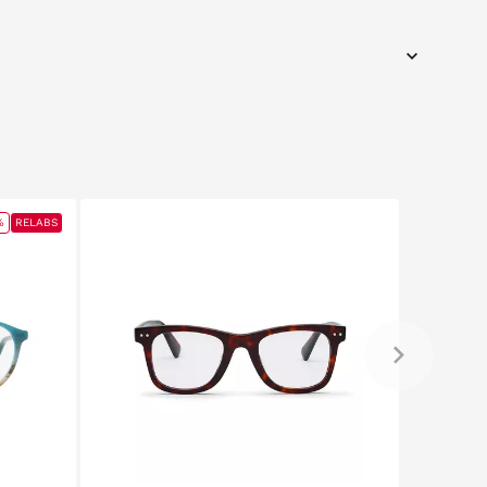
%
RELABS