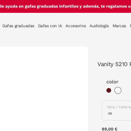
de ayuda en gafas graduadas infantiles y además, te regalamos un
Gafas graduadas
Gafas con IA
Accesorios
Audiología
Marcas
Vanity 5210
color
sele
Talla / Calibr
99,00 €