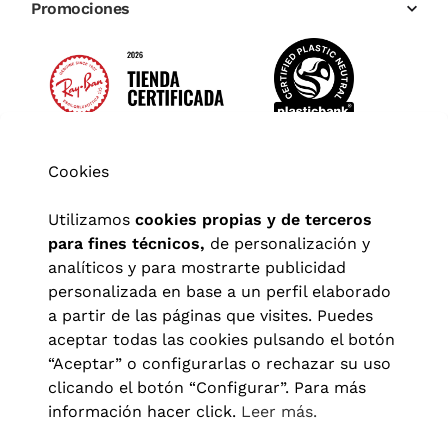
Promociones
Cookies
Utilizamos
cookies propias y de terceros
para fines técnicos,
de personalización y
analíticos y para mostrarte publicidad
personalizada en base a un perfil elaborado
a partir de las páginas que visites. Puedes
aceptar todas las cookies pulsando el botón
“Aceptar” o configurarlas o rechazar su uso
clicando el botón “Configurar”. Para más
Aviso legal
|
Política de privacidad
|
Términos y condiciones
|
información hacer click.
Leer más.
Política de cookies
|
Configuración de cookies