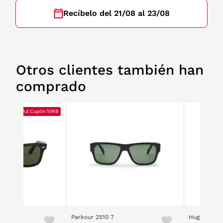
Recíbelo del 21/08 al 23/08
Otros clientes también han
comprado
BS
BS
10% Ad Cupón:10RB
10% Ad Cupón:10RB
er 2140
Parkour 2510 7
Hugo 1259/