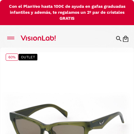
Con el PlanVeo hasta 100€ de ayuda en gafas graduadas
infantiles y además, te regalamos un 2º par de cristales
GRATIS
60%
OUTLET