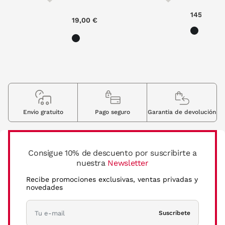
0,88 €
145,00 €
19,00 €
Envio gratuito
Pago seguro
Garantia de devolución
Consigue 10% de descuento por suscribirte a
nuestra
Newsletter
Recibe promociones exclusivas, ventas privadas y
novedades
Suscríbete