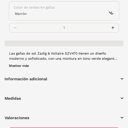
Color de lentes en gafas
Las gafas de sol Zadig & Voltaire SZV470 tienen un diseño
moderno y sofisticado, con una montura en tono verde elegante
que aporta frescura y carácter. Su forma estilizada combina
Mostrar más
comodidad y estilo urbano, perfecta para quienes buscan unas
gafas con y el toque distintivo de Zadig & Voltaire.
Información adicional
Medidas
Valoraciones