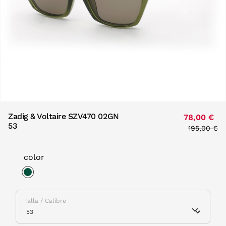
Zadig & Voltaire SZV470 02GN
78,00 €
53
Price redu
195,00 €
to
color
selected
Talla / Calibre