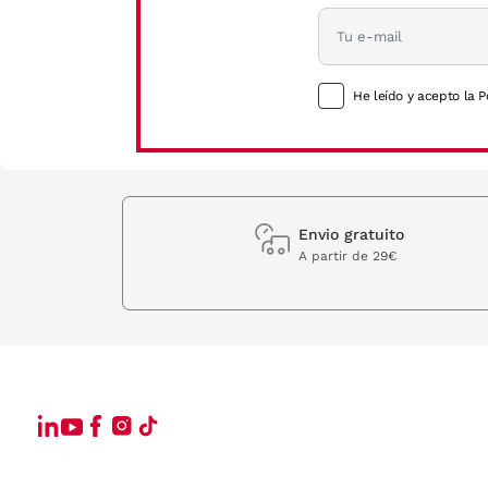
He leído y acepto la P
Envio gratuito
A partir de 29€