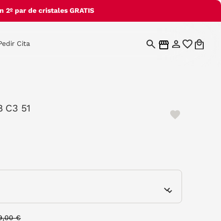
 2º par de cristales GRATIS
Pedir Cita
8 C3 51
cted
e
rice reduced from
to
9,00 €