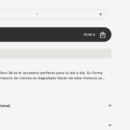
47,40 €
 Zero 38 es el accesorio perfecto para tu día a día. Su forma
 mezcla de colores en degradado hacen de esta montura un
evará cualquiera de tus looks.
ional