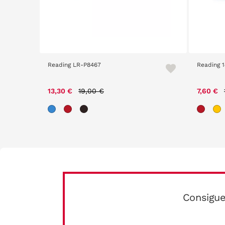
Reading LR-P8467
Reading 
Price reduced from
to
13,30 €
19,00 €
7,60 €
Consigue