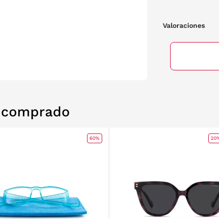
Valoraciones
n comprado
60%
20