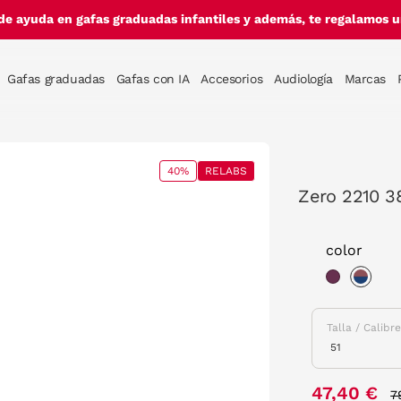
de ayuda en gafas graduadas infantiles y además, te regalamos un
Gafas graduadas
Gafas con IA
Accesorios
Audiología
Marcas
40%
RELABS
Zero 2210 3
color
sele
Talla / Calibr
P
47,40 €
7