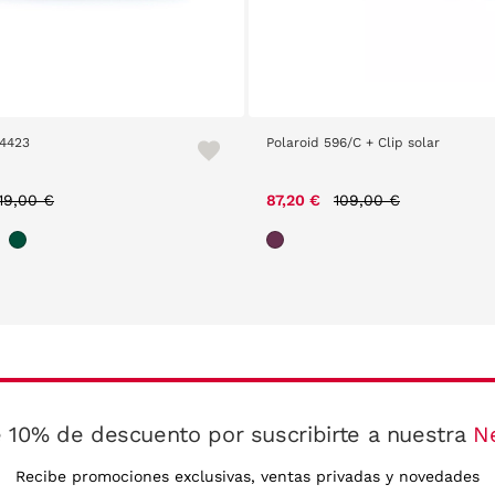
14423
Polaroid 596/C + Clip solar
Price reduced from
to
Price reduced from
to
19,00 €
87,20 €
109,00 €
 10% de descuento por suscribirte a nuestra
N
Recibe promociones exclusivas, ventas privadas y novedades