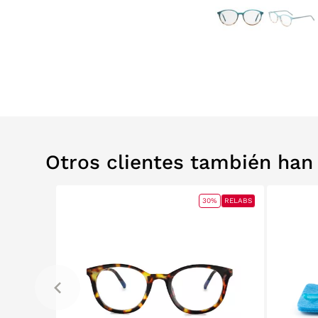
Otros clientes también ha
0%
RELABS
30%
RELABS