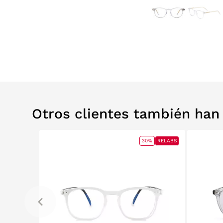
Otros clientes también ha
0%
RELABS
30%
RELABS