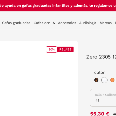
de ayuda en gafas graduadas infantiles y además, te regalamos un
Gafas graduadas
Gafas con IA
Accesorios
Audiología
Marcas
30%
RELABS
Zero 2305 1
color
sele
Talla / Calibr
P
55,30 €
7