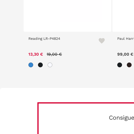
Reading LR-P4824
Paul Harr
m
Price reduced from
to
13,30 €
19,00 €
99,00 €
Consigue