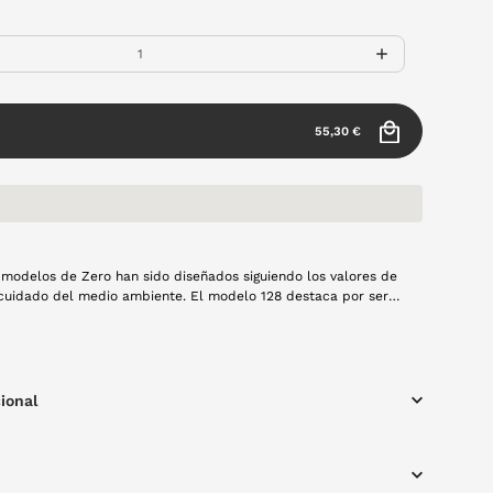
55,30 €
modelos de Zero han sido diseñados siguiendo los valores de
 cuidado del medio ambiente. El modelo 128 destaca por ser
 atemporal fabricada en acetato bio en color habana.
ional