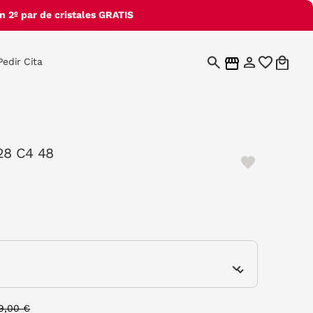
 2º par de cristales GRATIS
Pedir Cita
28 C4 48
cted
e
rice reduced from
to
9,00 €