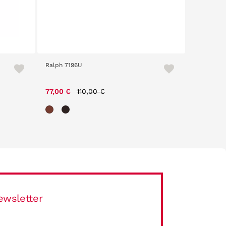
Ralph 7196U
Polaroid 
Price reduced from
to
77,00 €
110,00 €
76,30 €
ewsletter