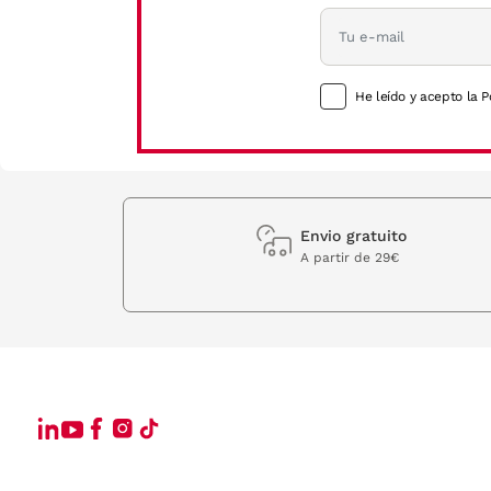
He leído y acepto la P
Envio gratuito
A partir de 29€