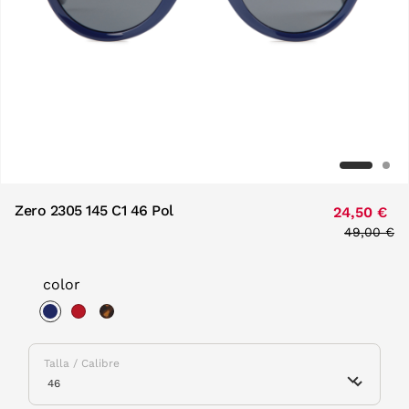
Zero 2305 145 C1 46 Pol
24,50 €
Price red
49,00 €
to
color
selected
Talla / Calibre