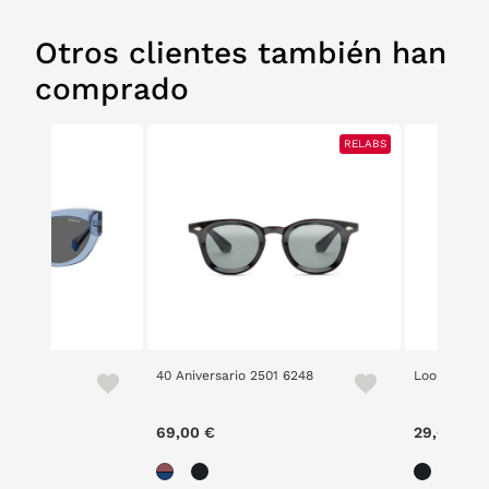
Otros clientes también han
comprado
RELABS
S/X/MC
40 Aniversario 2501 6248
Loom 2305 
69,00 €
29,00 €