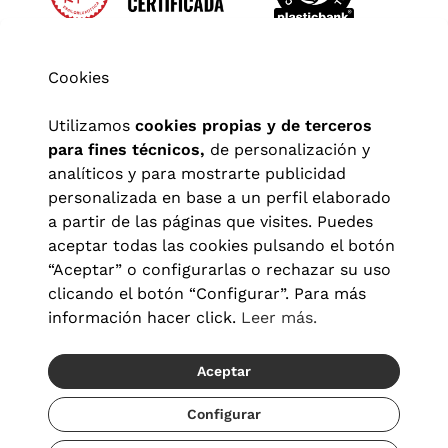
Cookies
Utilizamos
cookies propias y de terceros
para fines técnicos,
de personalización y
analíticos y para mostrarte publicidad
personalizada en base a un perfil elaborado
a partir de las páginas que visites. Puedes
aceptar todas las cookies pulsando el botón
“Aceptar” o configurarlas o rechazar su uso
clicando el botón “Configurar”. Para más
Aviso legal
|
Política de privacidad
|
Términos y condiciones
|
información hacer click.
Leer más.
Política de cookies
|
Configuración de cookies
Aceptar
© 2026 Visionlab España
Recíbelo del 19/08 al 21/08
Configurar