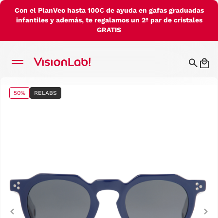
Con el PlanVeo hasta 100€ de ayuda en gafas graduadas
infantiles y además, te regalamos un 2º par de cristales
GRATIS
50%
RELABS
Previous