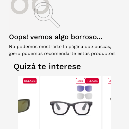
Oops! vemos algo borroso...
No podemos mostrarte la página que buscas,
¡pero podemos recomendarte estos productos!
Quizá te interese
RELABS
RELABS
30%
RELABS
30%
RELAB