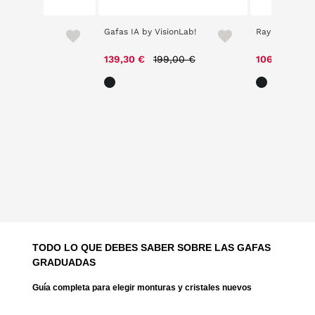
 Shot 4182
Gafas IA by VisionLab!
Ray Ban 4378
97,00 €
Price reduced from
to
Pr
139,30 €
199,00 €
106,71 €
15
TODO LO QUE DEBES SABER SOBRE LAS GAFAS
GRADUADAS
Guía completa para elegir monturas y cristales nuevos
¿Vista cansada? ¿Problemas de visión a diario? O,