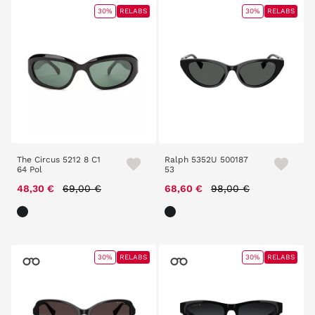
30%
RELABS
30%
RELABS
The Circus 5212 8 C1
Ralph 5352U 500187
64 Pol
53
Price reduced from
to
Price reduced from
to
48,30 €
69,00 €
68,60 €
98,00 €
30%
RELABS
30%
RELABS