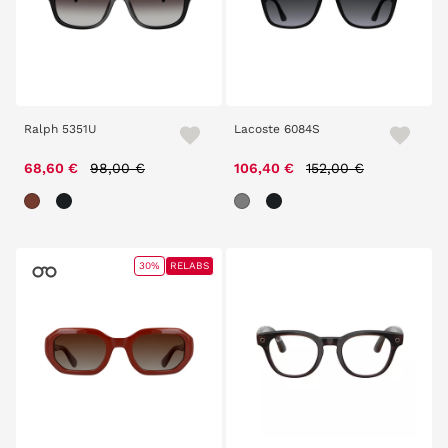
Ralph 5351U
Lacoste 6084S
Price reduced from
to
Price reduced from
to
68,60 €
98,00 €
106,40 €
152,00 €
30%
RELABS