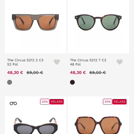
The Circus 5212 2 C3
The Circus 5212 7 C3
52 Pol
48 Pol
Price reduced from
to
Price reduced from
to
48,30 €
69,00 €
48,30 €
69,00 €
30%
RELABS
30%
RELABS