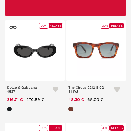
20%
RELABS
30%
RELABS
Dolce & Gabbana
The Circus 5212 9 C2
4537
51 Pol
Price reduced from
to
Price reduced from
to
216,71 €
270,89 €
48,30 €
69,00 €
30%
RELABS
30%
RELABS