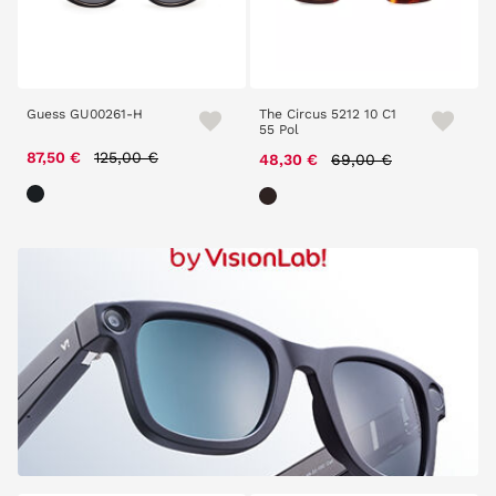
Guess GU00261-H
The Circus 5212 10 C1
55 Pol
Price reduced from
to
87,50 €
125,00 €
Price reduced from
to
48,30 €
69,00 €