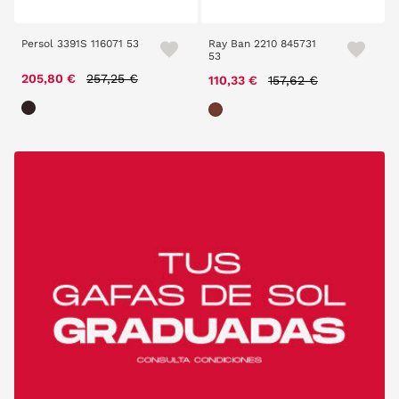
Persol 3391S 116071 53
Ray Ban 2210 845731
53
Price reduced from
to
205,80 €
257,25 €
Price reduced from
to
110,33 €
157,62 €