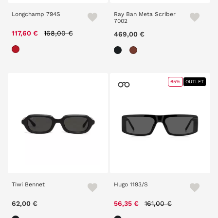
Longchamp 794S
Ray Ban Meta Scriber
7002
Price reduced from
to
117,60 €
168,00 €
469,00 €
65%
OUTLET
Tiwi Bennet
Hugo 1193/S
Price reduced from
to
62,00 €
56,35 €
161,00 €