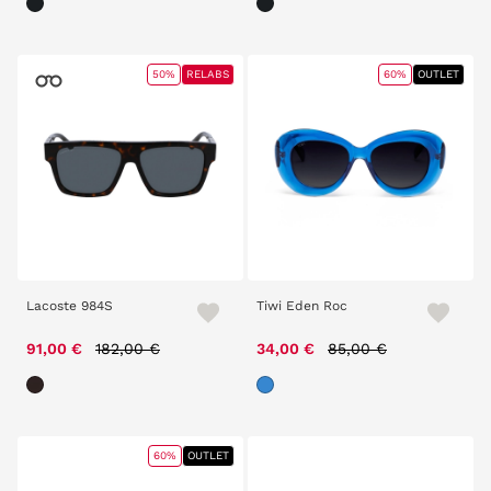
50%
RELABS
60%
OUTLET
Lacoste 984S
Tiwi Eden Roc
Price reduced from
to
Price reduced from
to
91,00 €
182,00 €
34,00 €
85,00 €
60%
OUTLET