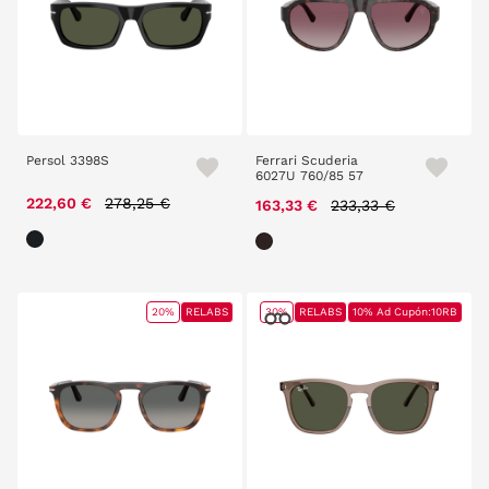
Persol 3398S
Ferrari Scuderia
6027U 760/85 57
Price reduced from
to
222,60 €
278,25 €
Price reduced from
to
163,33 €
233,33 €
20%
RELABS
30%
RELABS
10% Ad Cupón:10RB