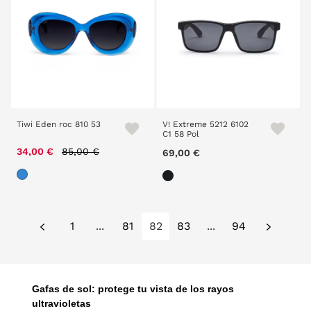
Tiwi Eden roc 810 53
V! Extreme 5212 6102
C1 58 Pol
Price reduced from
to
34,00 €
85,00 €
69,00 €
1
...
81
82
83
...
94
Gafas de sol: protege tu vista de los rayos
ultravioletas