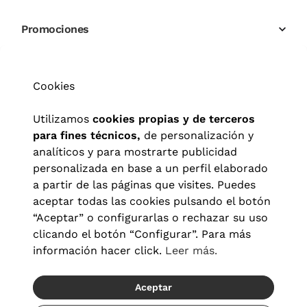
mejor para ti o, si lo prefieres, puedes buscar en nuestra web la
Ray Ban Hexagonal que más te llame la atención. ¡Puedes
Promociones
probarlas online en nuestro probador!
Cookies
Utilizamos
cookies propias y de terceros
para fines técnicos,
de personalización y
analíticos y para mostrarte publicidad
personalizada en base a un perfil elaborado
a partir de las páginas que visites. Puedes
aceptar todas las cookies pulsando el botón
“Aceptar” o configurarlas o rechazar su uso
clicando el botón “Configurar”. Para más
información hacer click.
Leer más.
Aceptar
Aviso legal
|
Política de privacidad
|
Términos y condiciones
|