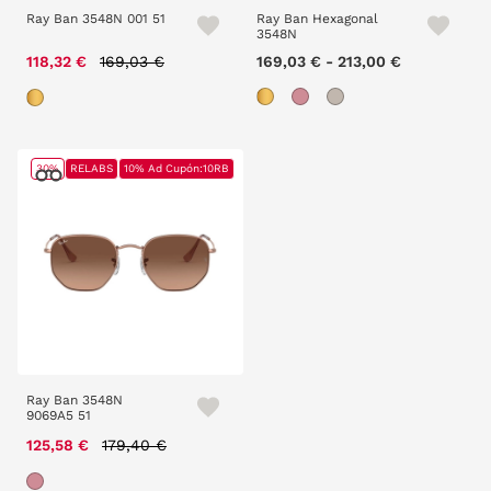
Ray Ban 3548N 001 51
Ray Ban Hexagonal
3548N
Price reduced from
to
118,32 €
169,03 €
169,03 €
-
213,00 €
30%
RELABS
10% Ad Cupón:10RB
Ray Ban 3548N
9069A5 51
Price reduced from
to
125,58 €
179,40 €