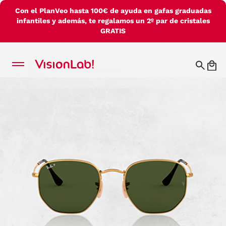
Con el PlanVeo hasta 100€ de ayuda en gafas graduadas
infantiles y además, te regalamos un 2º par de cristales
GRATIS