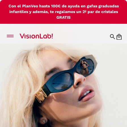
Con el PlanVeo hasta 100€ de ayuda en gafas graduadas
infantiles y además, te regalamos un 2º par de cristales
GRATIS