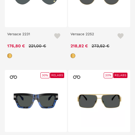
Versace 2231
Versace 2252
Price reduced from
to
Price reduced from
to
176,80 €
221,00 €
218,82 €
273,52 €
30%
RELABS
20%
RELABS