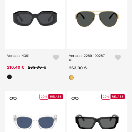
Versace 4361
Versace 2289 100287
61
Price reduced from
to
210,40 €
263,00 €
263,00 €
30%
RELABS
20%
RELABS