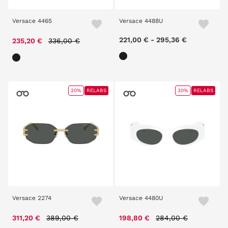
Versace 4465
Versace 4488U
Price reduced from
to
221,00 €
-
295,36 €
235,20 €
336,00 €
20%
RELABS
30%
RELABS
Versace 2274
Versace 4480U
Price reduced from
to
Price reduced from
to
311,20 €
389,00 €
198,80 €
284,00 €