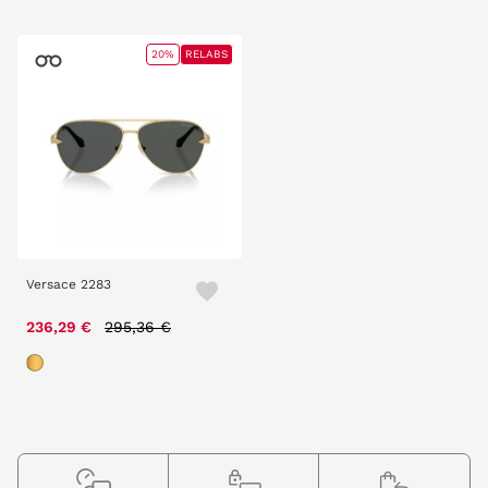
20%
RELABS
Versace 2283
Price reduced from
to
236,29 €
295,36 €