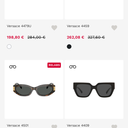
Versace 4479U
Versace 4459
Price reduced from
to
Price reduced from
to
198,80 €
284,00 €
262,08 €
327,60 €
RELABS
RELABS
Versace 4501
Versace 4409