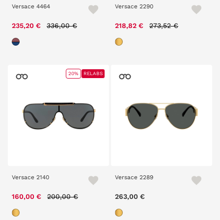
Versace 4464
Versace 2290
Price reduced from
to
Price reduced from
to
235,20 €
336,00 €
218,82 €
273,52 €
20%
RELABS
Versace 2140
Versace 2289
Price reduced from
to
160,00 €
200,00 €
263,00 €