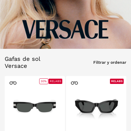
Gafas de sol
Filtrar y ordenar
Versace
30%
RELABS
RELABS
RELABS