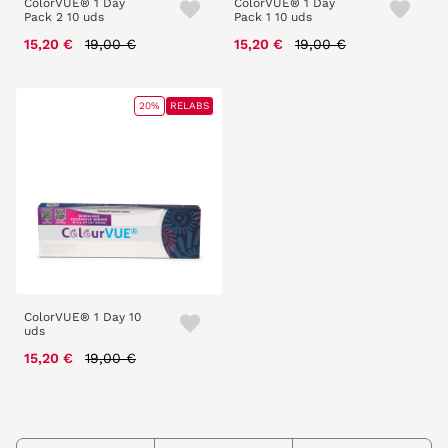
ColorVUE® 1 Day
ColorVUE® 1 Day
Pack 2 10 uds
Pack 1 10 uds
Price reduced from
to
Price reduced from
to
15,20 €
19,00 €
15,20 €
19,00 €
20%
RELABS
ColorVUE® 1 Day 10
uds
Price reduced from
to
15,20 €
19,00 €