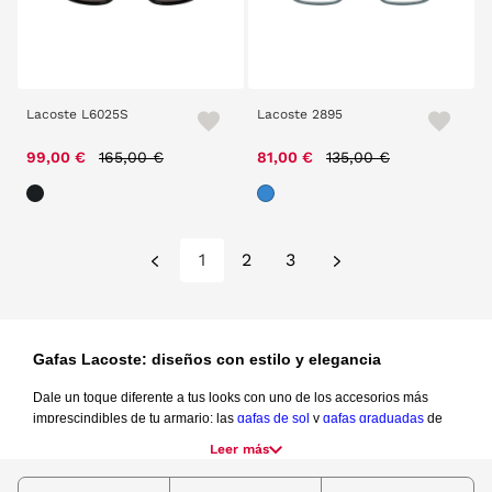
Lacoste L6025S
Lacoste 2895
Price reduced from
to
Price reduced from
to
99,00 €
165,00 €
81,00 €
135,00 €
1
2
3
Gafas Lacoste: diseños con estilo y elegancia
Dale un toque diferente a tus looks con uno de los accesorios más 
imprescindibles de tu armario: las
gafas de sol
 y
gafas graduadas
 de 
Lacoste. Una de las
marcas
 más populares en el mundo de la moda y 
Leer más
también los complementos, entre ellos las monturas de gafas y lentes. 
Diseños muy elegantes y fabricados con excelentes materiales para 