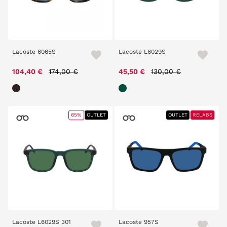
Lacoste 6065S
Lacoste L6029S
Price reduced from
to
Price reduced from
to
104,40 €
174,00 €
45,50 €
130,00 €
65%
OUTLET
OUTLET
RELABS
Lacoste L6029S 301
Lacoste 957S