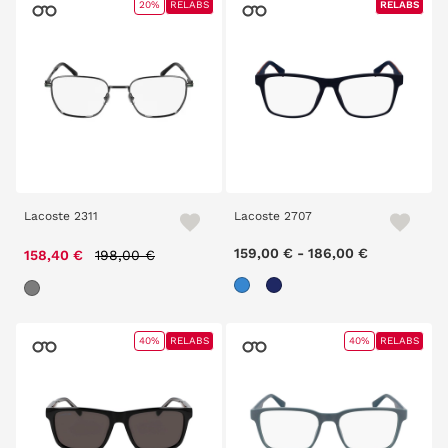
20%
RELABS
RELABS
RELABS
Lacoste 2311
Lacoste 2707
Price reduced from
to
159,00 €
-
186,00 €
158,40 €
198,00 €
40%
RELABS
40%
RELABS