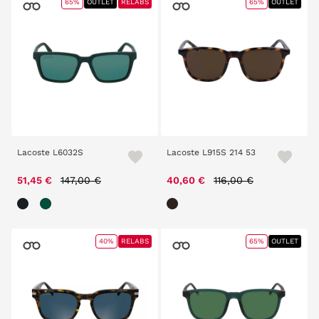
65%
OUTLET
RELABS
65%
OUTLET
Lacoste L6032S
Lacoste L915S 214 53
Price reduced from
to
Price reduced from
to
51,45 €
147,00 €
40,60 €
116,00 €
40%
RELABS
65%
OUTLET