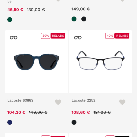
53
Price reduced from
to
149,00 €
45,50 €
130,00 €
30%
RELABS
40%
RELABS
Lacoste 6088S
Lacoste 2252
Price reduced from
to
Price reduced from
to
104,30 €
149,00 €
108,60 €
181,00 €