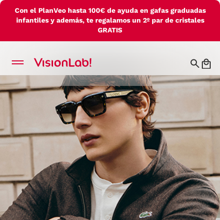
Con el PlanVeo hasta 100€ de ayuda en gafas graduadas
infantiles y además, te regalamos un 2º par de cristales
GRATIS