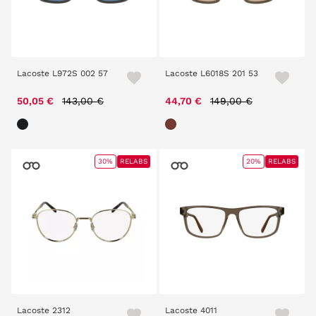
Lacoste L972S 002 57
Lacoste L6018S 201 53
Price reduced from
to
Price reduced from
to
50,05 €
143,00 €
44,70 €
149,00 €
30%
RELABS
20%
RELABS
Lacoste 2312
Lacoste 4011