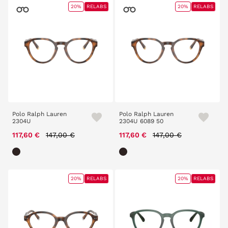
20%
RELABS
20%
RELABS
Polo Ralph Lauren
Polo Ralph Lauren
2304U
2304U 6089 50
Price reduced from
to
Price reduced from
to
117,60 €
147,00 €
117,60 €
147,00 €
20%
RELABS
20%
RELABS