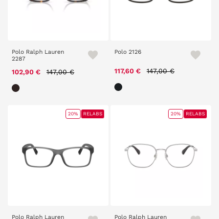
Polo Ralph Lauren
Polo 2126
2287
Price reduced from
to
Price reduced from
to
117,60 €
147,00 €
102,90 €
147,00 €
20%
RELABS
20%
RELABS
Polo Ralph Lauren
Polo Ralph Lauren