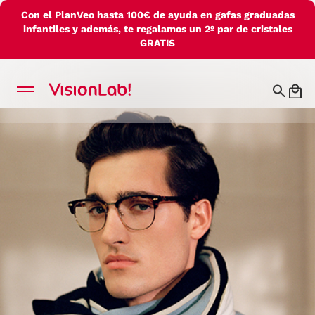
Con el PlanVeo hasta 100€ de ayuda en gafas graduadas
infantiles y además, te regalamos un 2º par de cristales
GRATIS