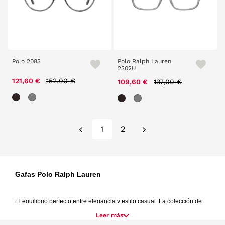
Polo 2083
Polo Ralph Lauren
2302U
Price reduced from
to
121,60 €
152,00 €
Price reduced from
to
109,60 €
137,00 €
1
2
Gafas Polo Ralph Lauren 
El equilibrio perfecto entre elegancia y estilo casual. La colección de 
gafas Polo Ralph Lauren tiene algo que las hace especialmente fáciles 
Leer más
de llevar, que encajan con cualquier tipo de estilo. Combinan a la 