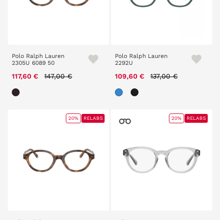
Polo Ralph Lauren
Polo Ralph Lauren
2305U 6089 50
2292U
Price reduced from
to
Price reduced from
to
117,60 €
147,00 €
109,60 €
137,00 €
20%
RELABS
20%
RELABS