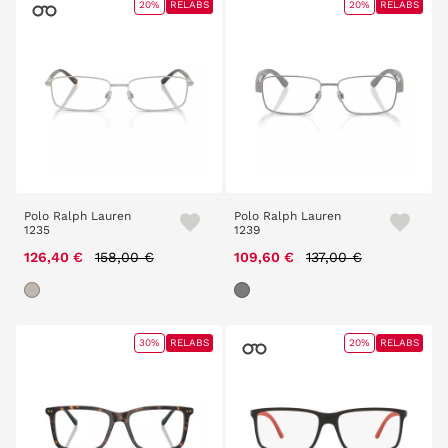
20%
RELABS
20%
RELABS
Polo Ralph Lauren
Polo Ralph Lauren
1235
1239
Price reduced from
to
Price reduced from
to
126,40 €
158,00 €
109,60 €
137,00 €
30%
RELABS
20%
RELABS