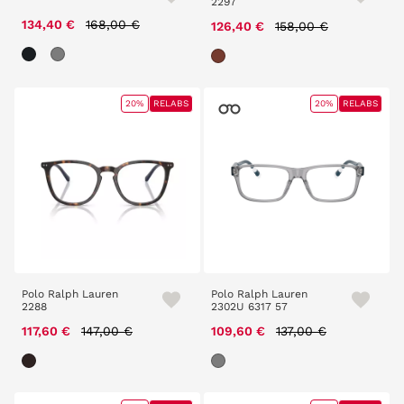
2297
Price reduced from
to
134,40 €
168,00 €
Price reduced from
to
126,40 €
158,00 €
20%
RELABS
20%
RELABS
Polo Ralph Lauren
Polo Ralph Lauren
2288
2302U 6317 57
Price reduced from
to
Price reduced from
to
117,60 €
147,00 €
109,60 €
137,00 €