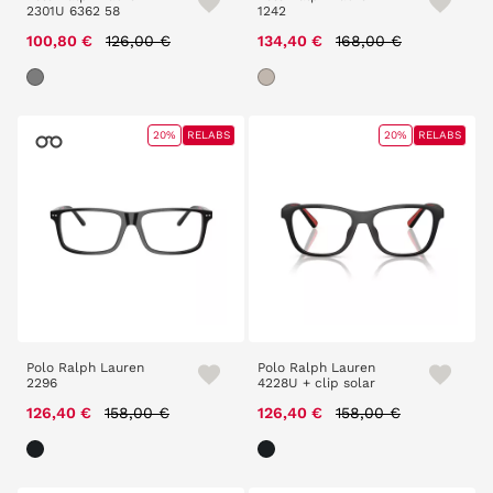
2301U 6362 58
1242
Price reduced from
to
Price reduced from
to
100,80 €
126,00 €
134,40 €
168,00 €
20%
RELABS
20%
RELABS
Polo Ralph Lauren
Polo Ralph Lauren
2296
4228U + clip solar
Price reduced from
to
Price reduced from
to
126,40 €
158,00 €
126,40 €
158,00 €