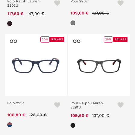
Polo Ralph Lauren
Polo 2262
2305U
Price reduced from
to
Price reduced from
to
109,60 €
137,00 €
117,60 €
147,00 €
20%
RELABS
20%
RELABS
Polo 2212
Polo Ralph Lauren
2291U
Price reduced from
to
100,80 €
126,00 €
Price reduced from
to
109,60 €
137,00 €