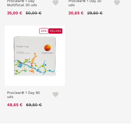
Proclear® 1 Day
Proclear® 1 Day 30
Multifocal 30 uds
uds
Price reduced from
to
Price reduced from
to
35,00 €
50,00 €
20,65 €
29,50 €
30%
RELABS
Proclear® 1 Day 90
uds
Price reduced from
to
48,65 €
69,50 €