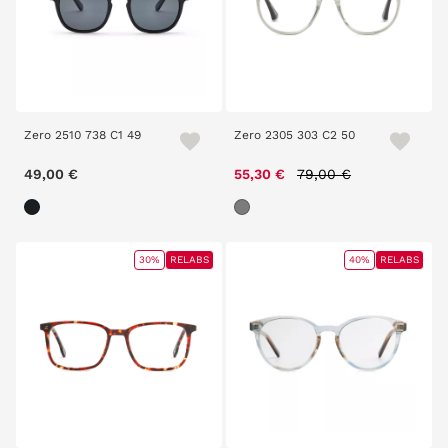
Zero 2510 738 C1 49
Zero 2305 303 C2 50
Price reduced from
to
49,00 €
55,30 €
79,00 €
30%
RELABS
40%
RELABS