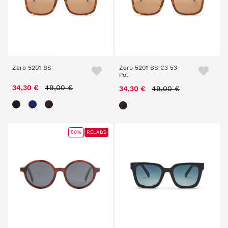
Zero 5201 BS
Zero 5201 BS C3 53
Pol
Price reduced from
to
34,30 €
49,00 €
Price reduced from
to
34,30 €
49,00 €
50%
RELABS