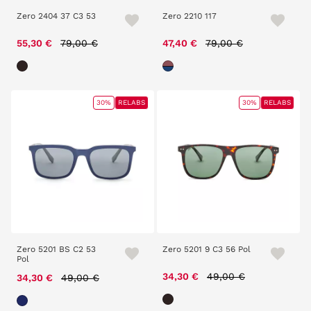
Zero 2404 37 C3 53
Zero 2210 117
Price reduced from
to
Price reduced from
to
55,30 €
79,00 €
47,40 €
79,00 €
30%
RELABS
30%
RELABS
Zero 5201 BS C2 53
Zero 5201 9 C3 56 Pol
Pol
Price reduced from
to
Price reduced from
to
34,30 €
49,00 €
34,30 €
49,00 €