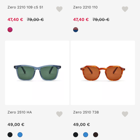
Zero 2210 109 c5 51
Zero 2210 110
Price reduced from
to
Price reduced from
to
47,40 €
79,00 €
47,40 €
79,00 €
Zero 2510 HA
Zero 2510 738
49,00 €
49,00 €