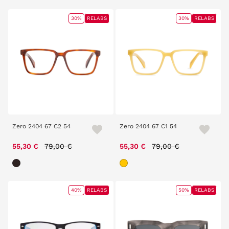
30%
RELABS
30%
RELABS
Zero 2404 67 C2 54
Zero 2404 67 C1 54
Price reduced from
to
Price reduced from
to
55,30 €
79,00 €
55,30 €
79,00 €
40%
RELABS
50%
RELABS