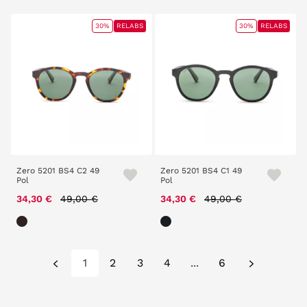
30%
RELABS
30%
RELABS
Zero 5201 BS4 C2 49
Zero 5201 BS4 C1 49
Pol
Pol
Price reduced from
to
Price reduced from
to
34,30 €
49,00 €
34,30 €
49,00 €
1
2
3
4
...
6