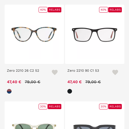
40%
RELABS
40%
RELABS
Zero 2210 26 C2 52
Zero 2210 90 C1 53
Price reduced from
to
Price reduced from
to
47,40 €
79,00 €
47,40 €
79,00 €
30%
RELABS
30%
RELABS