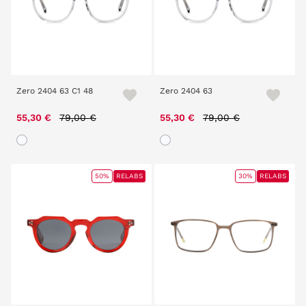
Zero 2404 63 C1 48
Zero 2404 63
Price reduced from
to
Price reduced from
to
55,30 €
79,00 €
55,30 €
79,00 €
50%
RELABS
30%
RELABS