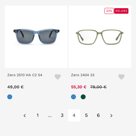
30%
RELABS
Zero 2510 HA C2 54
Zero 2404 33
Price reduced from
to
49,00 €
55,30 €
79,00 €
1
...
3
4
5
6