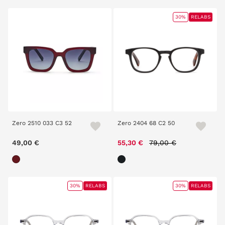
30%
RELABS
Zero 2510 033 C3 52
Zero 2404 68 C2 50
Price reduced from
to
49,00 €
55,30 €
79,00 €
30%
RELABS
30%
RELABS