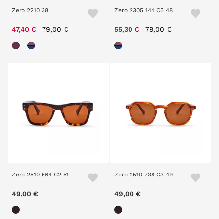
Zero 2210 38
Zero 2305 144 C5 48
Price reduced from
to
Price reduced from
to
47,40 €
79,00 €
55,30 €
79,00 €
Zero 2510 564 C2 51
Zero 2510 738 C3 49
49,00 €
49,00 €