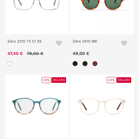
Zero 2210 73 C1 55
Zero 2510 981
Price reduced from
to
47,40 €
79,00 €
49,00 €
40%
RELABS
30%
RELABS