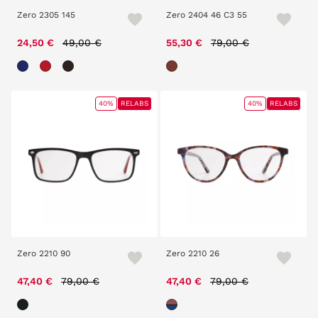
Zero 2305 145
Zero 2404 46 C3 55
Price reduced from
to
Price reduced from
to
24,50 €
49,00 €
55,30 €
79,00 €
40%
RELABS
40%
RELABS
Zero 2210 90
Zero 2210 26
Price reduced from
to
Price reduced from
to
47,40 €
79,00 €
47,40 €
79,00 €