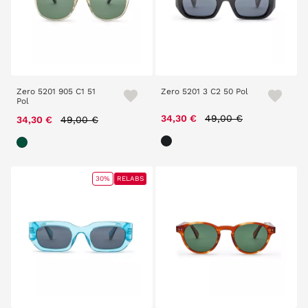
Zero 5201 905 C1 51
Zero 5201 3 C2 50 Pol
Pol
Price reduced from
to
Price reduced from
to
34,30 €
49,00 €
34,30 €
49,00 €
30%
RELABS