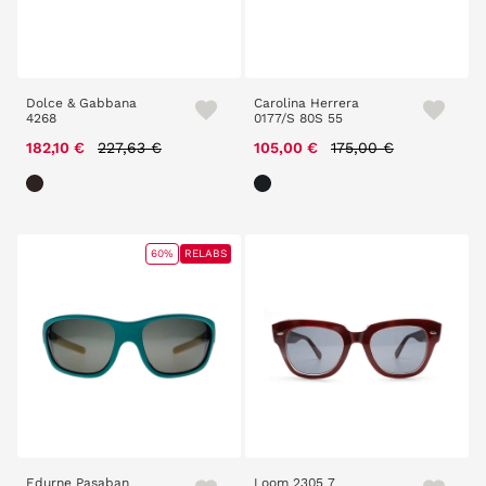
Dolce & Gabbana
Carolina Herrera
4268
0177/S 80S 55
Price reduced from
to
Price reduced from
to
182,10 €
227,63 €
105,00 €
175,00 €
60%
RELABS
Edurne Pasaban
Loom 2305 7