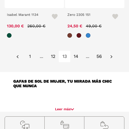
Isabel Marant 1134
Zero 2305 151
Price reduced from
to
Price reduced from
to
130,00 €
260,00 €
24,50 €
49,00 €
1
...
12
13
14
...
56
GAFAS DE SOL DE MUJER, TU MIRADA MÁS CHIC
QUE NUNCA
Cuadradas, de estilo vintage, maxi grandes, redondas y muchos modelos 
Leer más
más. Sí, las gafas de sol para mujer es ese tipo de accesorio que 
siempre debes tener cerca de ti. Da igual el momento del año o la 
estación, nada más salir un rayo de sol estarás deseando lucir tus 