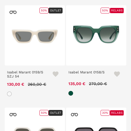
50%
OUTLET
50%
RELABS
Isabel Marant 0159/S
Isabel Marant 0158/S
SZJ 54
Price reduced from
to
Price reduced from
to
135,00 €
270,00 €
130,00 €
260,00 €
50%
OUTLET
30%
RELABS