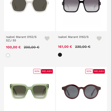
Isabel Marant 0152/S
Isabel Marant 0163/S
SZJ 55
Price reduced from
to
Price reduced from
to
161,00 €
230,00 €
100,00 €
200,00 €
50%
RELABS
50%
RELABS