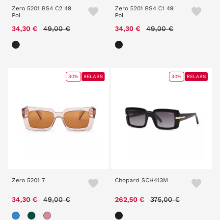
Zero 5201 BS4 C2 49
Zero 5201 BS4 C1 49
Pol
Pol
Price reduced from
to
Price reduced from
to
34,30 €
49,00 €
34,30 €
49,00 €
30%
RELABS
30%
RELABS
Zero 5201 7
Chopard SCH413M
Price reduced from
to
Price reduced from
to
34,30 €
49,00 €
262,50 €
375,00 €