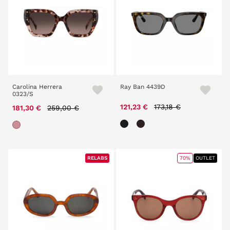
Carolina Herrera
Ray Ban 4439D
0323/S
Price reduced from
to
Price reduced from
to
121,23 €
173,18 €
181,30 €
259,00 €
RELABS
RELABS
70%
OUTLET