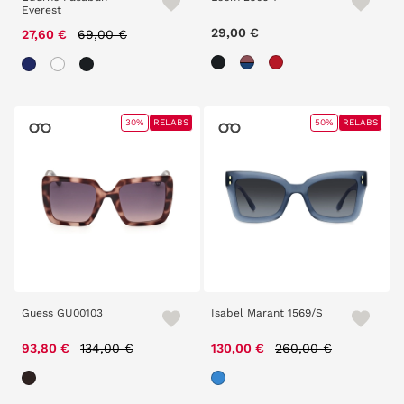
Everest
Price reduced from
to
29,00 €
27,60 €
69,00 €
30%
RELABS
50%
RELABS
Guess GU00103
Isabel Marant 1569/S
Price reduced from
to
Price reduced from
to
93,80 €
134,00 €
130,00 €
260,00 €