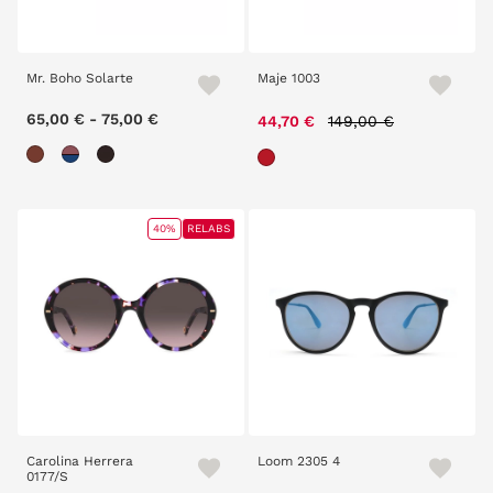
Mr. Boho Solarte
Maje 1003
65,00 €
-
75,00 €
Price reduced from
to
44,70 €
149,00 €
40%
RELABS
Carolina Herrera
Loom 2305 4
0177/S