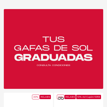
30%
RELABS
30%
RELABS
10% Ad Cupón:10RB