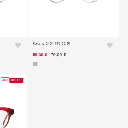
Katana 2404 140 C2 51
Price reduced from
to
55,30 €
79,00 €
40%
RELABS