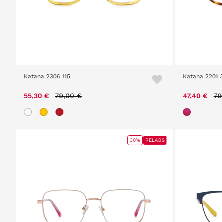
Katana 2306 115
Katana 2201 
Price reduced from
to
Pr
55,30 €
79,00 €
47,40 €
79
30%
RELABS