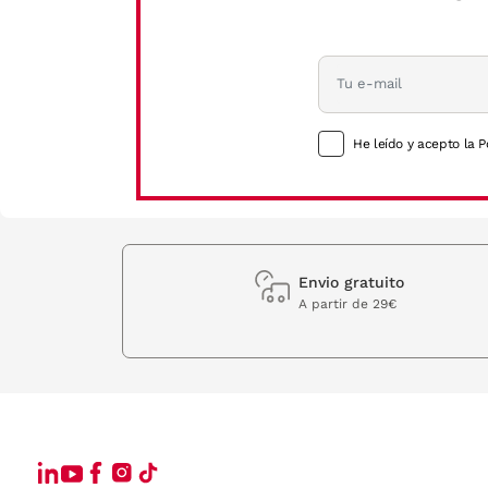
He leído y acepto la P
Envio gratuito
A partir de 29€