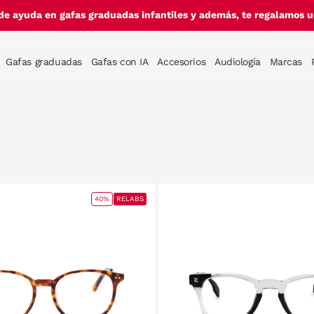
de ayuda en gafas graduadas infantiles y además, te regalamos un
Gafas graduadas
Gafas con IA
Accesorios
Audiología
Marcas
40%
RELABS