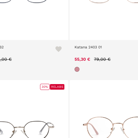
62
Katana 2403 01
ice reduced from
to
Price reduced from
to
,00 €
55,30 €
79,00 €
30%
RELABS