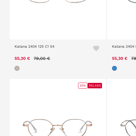
Katana 2404 125 C1 54
Katana 2404 
Price reduced from
to
Pr
55,30 €
79,00 €
55,30 €
79
30%
RELABS