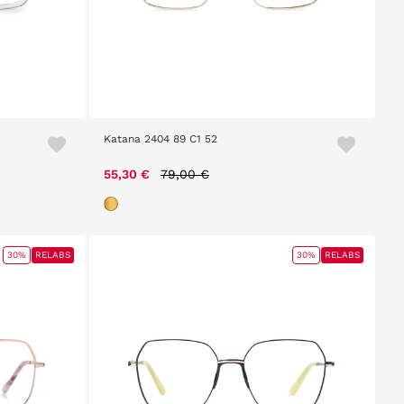
Katana 2404 89 C1 52
Price reduced from
to
55,30 €
79,00 €
30%
RELABS
30%
RELABS