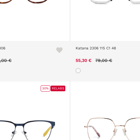
306
Katana 2306 115 C1 48
ice reduced from
to
Price reduced from
to
,00 €
55,30 €
79,00 €
30%
RELABS