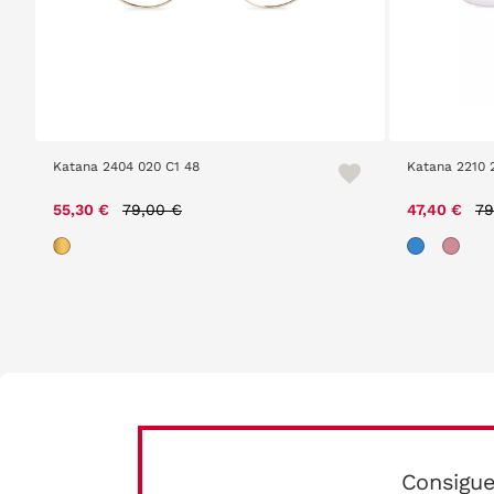
Katana 2404 020 C1 48
Katana 2210 
Price reduced from
to
Pr
55,30 €
79,00 €
47,40 €
79
Consigue