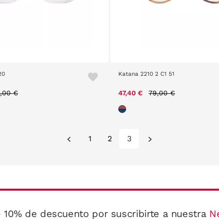
20
Katana 2210 2 C1 51
ice reduced from
to
Price reduced from
to
,00 €
47,40 €
79,00 €
1
2
3
 10% de descuento por suscribirte a nuestra
N