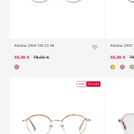
Katana 2404 139 C2 46
Katana 2404 
Price reduced from
to
Pr
55,30 €
79,00 €
55,30 €
79
30%
RELABS