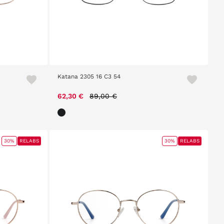
Katana 2305 16 C3 54
Price reduced from
to
62,30 €
89,00 €
30%
RELABS
30%
RELABS