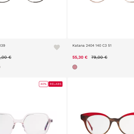
139
Katana 2404 140 C3 51
ice reduced from
to
Price reduced from
to
,00 €
55,30 €
79,00 €
40%
RELABS