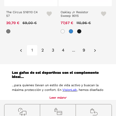
The Circus S16110 C4
Oakley Jr Resistor
57
Sweep 9015
Price reduced from
to
Price reduced from
to
20,70 €
69,00 €
77,67 €
110,96 €
1
2
3
4
...
9
Las gafas de sol deportivas son el complemento
ideal...
...para quienes llevan un estilo de vida activo y buscan la
máxima protección y confort. En
VisionLab
, hemos diseñado
una colección de gafas deportivas que fusionan tecnología
Leer más
avanzada con un diseño aerodinámico, perfectas para
mejorar tu rendimiento y estilo en cualquier actividad al
aire libre. Este tipo de gafas son esenciales para quienes
desean disfrutar del deporte con una visión clara y