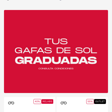
40%
RELABS
55%
OUTLET