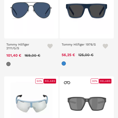
Tommy Hilfiger
Tommy Hilfiger 1976/S
2111/G/S
Price reduced from
to
Price reduced from
to
56,25 €
125,00 €
101,40 €
169,00 €
50%
RELABS
30%
RELABS