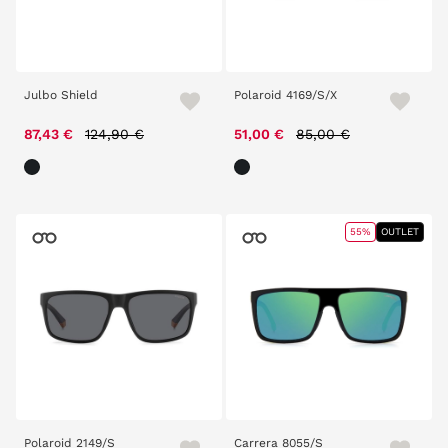
Julbo Shield
Polaroid 4169/S/X
Price reduced from
to
Price reduced from
to
87,43 €
124,90 €
51,00 €
85,00 €
55%
OUTLET
Polaroid 2149/S
Carrera 8055/S