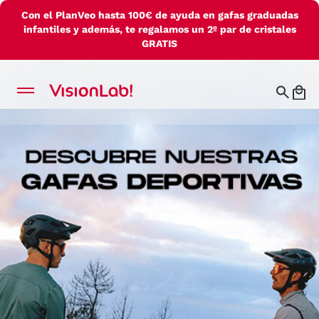
Con el PlanVeo hasta 100€ de ayuda en gafas graduadas
infantiles y además, te regalamos un 2º par de cristales
GRATIS