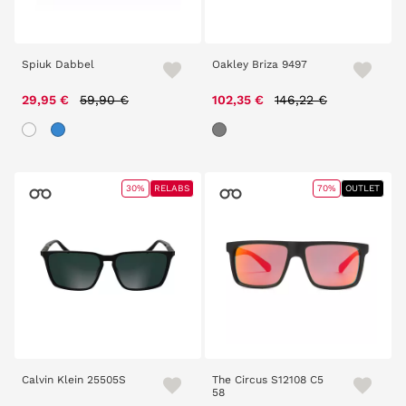
Spiuk Dabbel
Oakley Briza 9497
Price reduced from
to
Price reduced from
to
29,95 €
59,90 €
102,35 €
146,22 €
30%
RELABS
70%
OUTLET
Calvin Klein 25505S
The Circus S12108 C5
58