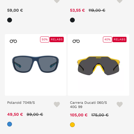
Price reduced from
to
59,00 €
53,55 €
119,00 €
50%
RELABS
40%
RELABS
Polaroid 7049/S
Carrera Ducati 060/S
40G 99
Price reduced from
to
49,50 €
99,00 €
Price reduced from
to
105,00 €
175,00 €