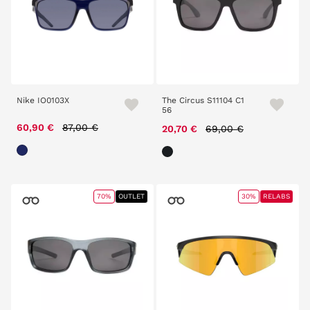
Nike IO0103X
The Circus S11104 C1
56
Price reduced from
to
60,90 €
87,00 €
Price reduced from
to
20,70 €
69,00 €
70%
OUTLET
30%
RELABS