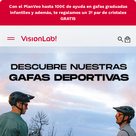
Con el PlanVeo hasta 100€ de ayuda en gafas graduadas
infantiles y además, te regalamos un 2º par de cristales
GRATIS