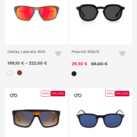
Oakley Lateralis 9431
Polaroid 6162/S
199,10 €
-
222,00 €
Price reduced from
to
29,50 €
59,00 €
50%
RELABS
50%
RELABS