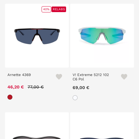
40%
RELABS
Arnette 4369
V! Extreme 5212 102
C6 Pol
Price reduced from
to
46,20 €
77,00 €
69,00 €