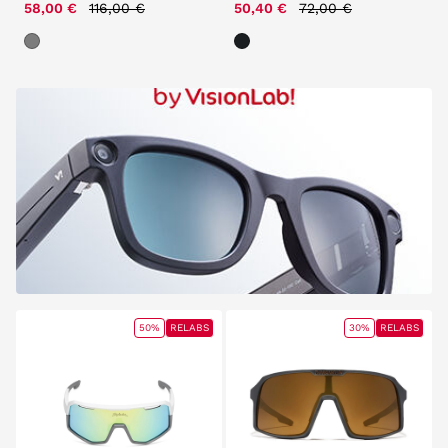
Price reduced from
to
Price reduced from
to
58,00 €
116,00 €
50,40 €
72,00 €
50%
RELABS
30%
RELABS