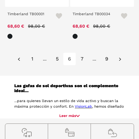
Timberland TB00001
Timberland TB00034
Price reduced from
to
Price reduced from
to
68,60 €
98,00 €
68,60 €
98,00 €
1
...
5
6
7
...
9
Las gafas de sol deportivas son el complemento
ideal...
...para quienes llevan un estilo de vida activo y buscan la
máxima protección y confort. En
VisionLab
, hemos diseñado
una colección de gafas deportivas que fusionan tecnología
Leer más
avanzada con un diseño aerodinámico, perfectas para
mejorar tu rendimiento y estilo en cualquier actividad al
aire libre. Este tipo de gafas son esenciales para quienes
desean disfrutar del deporte con una visión clara y