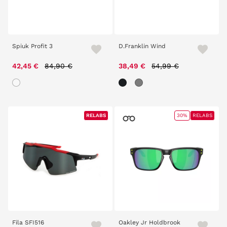
Spiuk Profit 3
D.Franklin Wind
Price reduced from
to
Price reduced from
to
42,45 €
84,90 €
38,49 €
54,99 €
RELABS
RELABS
30%
RELABS
Fila SFI516
Oakley Jr Holdbrook