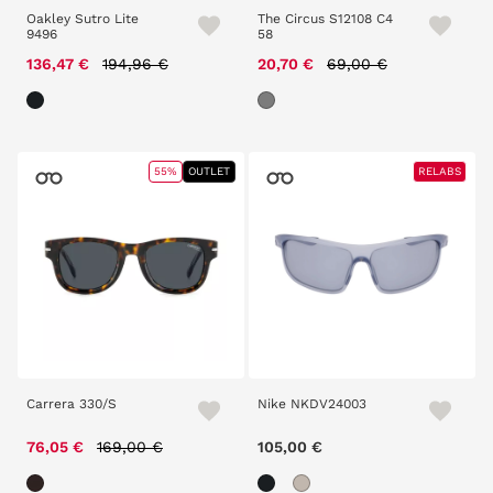
Oakley Sutro Lite
The Circus S12108 C4
9496
58
Price reduced from
to
Price reduced from
to
136,47 €
194,96 €
20,70 €
69,00 €
55%
OUTLET
RELABS
Carrera 330/S
Nike NKDV24003
Price reduced from
to
76,05 €
169,00 €
105,00 €