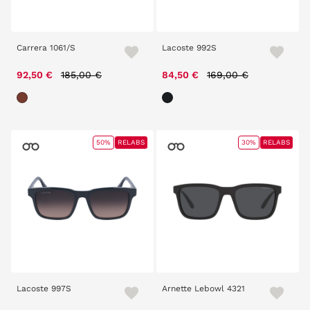
Carrera 1061/S
Lacoste 992S
Price reduced from
to
Price reduced from
to
92,50 €
185,00 €
84,50 €
169,00 €
50%
RELABS
30%
RELABS
Lacoste 997S
Arnette Lebowl 4321