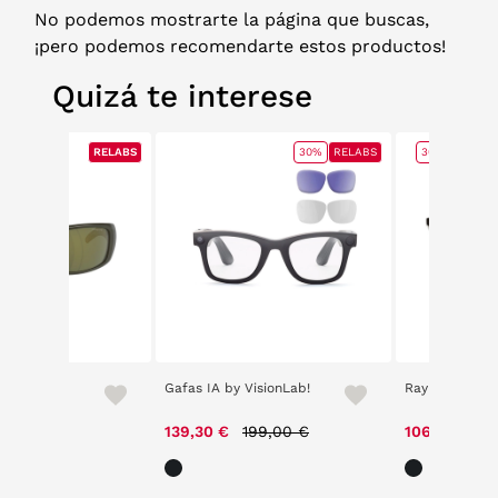
No podemos mostrarte la página que buscas,
¡pero podemos recomendarte estos productos!
Quizá te interese
RELABS
RELABS
30%
RELABS
30%
RELAB
 Shot 4182
Gafas IA by VisionLab!
Ray Ban 4378
97,00 €
Price reduced from
to
Pr
139,30 €
199,00 €
106,71 €
15