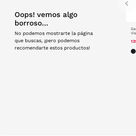
Oops! vemos algo
borroso...
Reading LR-P4735
Arnette Hot Shot
Ga
No podemos mostrarte la página
4182
Vi
Price reduced from
to
que buscas, ¡pero podemos
13,30 €
19,00 €
77,00 €
-
97,00 €
13
recomendarte estos productos!