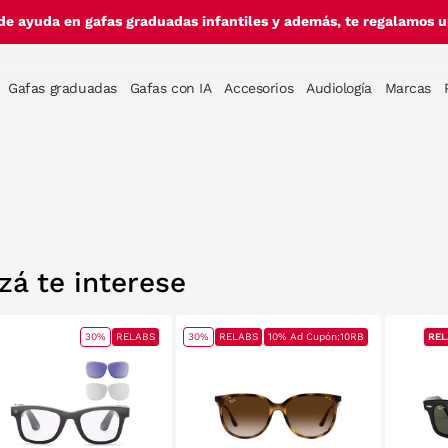
de ayuda en gafas graduadas infantiles y además, te regalamos un
Gafas graduadas
Gafas con IA
Accesorios
Audiología
Marcas
zá te interese
30%
RELABS
30%
RELABS
10% Ad Cupón:10RB
REL
REL