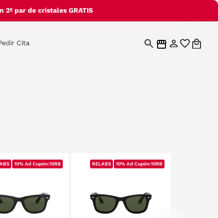
 2º par de cristales GRATIS
Pedir Cita
ABS
ABS
10% Ad Cupón:10RB
10% Ad Cupón:10RB
RELABS
RELABS
10% Ad Cupón:10RB
10% Ad Cupón:10RB
RELABS
RELABS