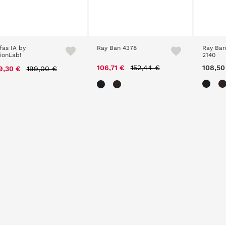
fas IA by
Ray Ban 4378
Ray Ban
sionLab!
2140
Price reduced from
to
Price reduced from
to
106,71 €
152,44 €
108,50
9,30 €
199,00 €