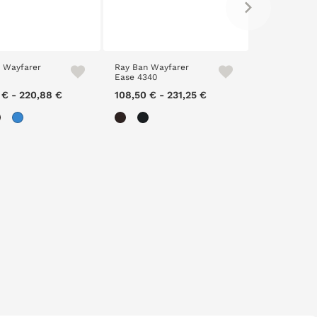
 Wayfarer
Ray Ban Wayfarer
Ray Ban Avia
Ease 4340
3025
 €
-
220,88 €
108,50 €
-
231,25 €
108,50 €
-