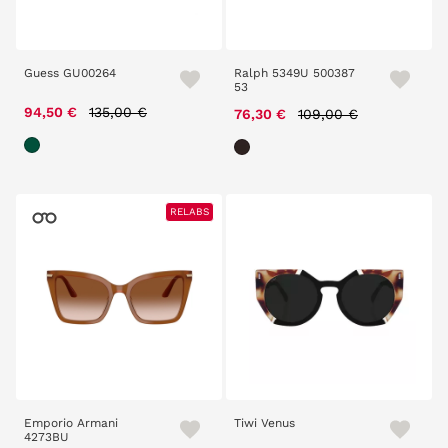
Guess GU00264
Ralph 5349U 500387
53
Price reduced from
to
94,50 €
135,00 €
Price reduced from
to
76,30 €
109,00 €
RELABS
Emporio Armani
Tiwi Venus
4273BU