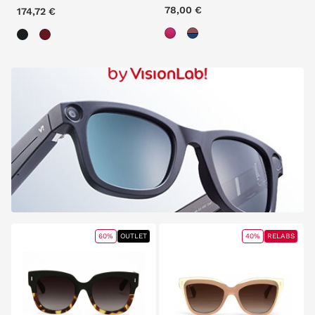
78,00 €
174,72 €
60%
OUTLET
40%
RELABS