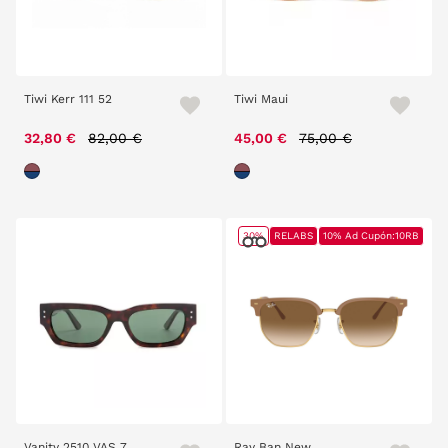
Tiwi Kerr 111 52
Tiwi Maui
Price reduced from
to
Price reduced from
to
32,80 €
82,00 €
45,00 €
75,00 €
30%
RELABS
10% Ad Cupón:10RB
Vanity 2510 VAS 7
Ray Ban New