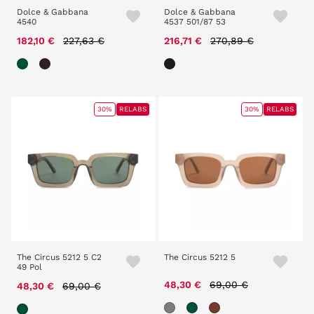
Dolce & Gabbana
Dolce & Gabbana
4540
4537 501/87 53
Price reduced from
to
Price reduced from
to
182,10 €
227,63 €
216,71 €
270,89 €
30%
RELABS
30%
RELABS
The Circus 5212 5 C2
The Circus 5212 5
49 Pol
Price reduced from
to
Price reduced from
to
48,30 €
69,00 €
48,30 €
69,00 €