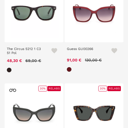
The Circus 5212 1 C3
Guess GU00266
51 Pol
Price reduced from
to
Price reduced from
to
91,00 €
130,00 €
48,30 €
69,00 €
30%
RELABS
30%
RELABS