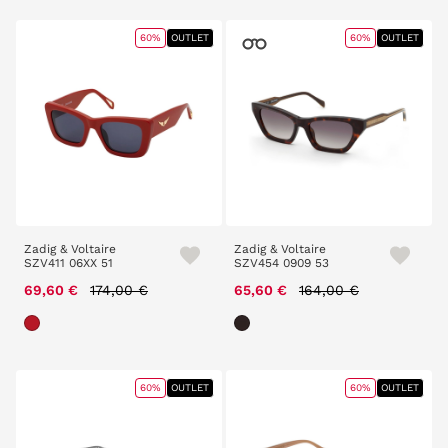
60%
OUTLET
60%
OUTLET
Zadig & Voltaire
Zadig & Voltaire
SZV411 06XX 51
SZV454 0909 53
Price reduced from
to
Price reduced from
to
69,60 €
174,00 €
65,60 €
164,00 €
60%
OUTLET
60%
OUTLET