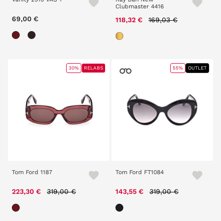
Clubmaster 4416
69,00 €
Price reduced from
to
118,32 €
169,03 €
30%
RELABS
55%
OUTLET
Tom Ford 1187
Tom Ford FT1084
Price reduced from
to
Price reduced from
to
223,30 €
319,00 €
143,55 €
319,00 €